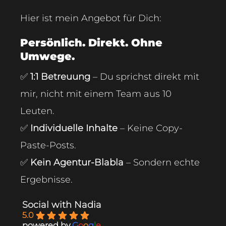
Hier ist mein Angebot für Dich:
Persönlich. Direkt. Ohne
Umwege.
✅
1:1 Betreuung
– Du sprichst direkt mit
mir, nicht mit einem Team aus 10
Leuten.
✅
Individuelle Inhalte
– Keine Copy-
Paste-Posts.
✅
Kein Agentur-Blabla
– Sondern echte
Ergebnisse.
Social with Nadia
5.0
powered by
G
o
o
g
l
e