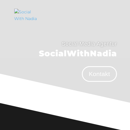
Social Media Agentur
SocialWithNadia
Kontakt